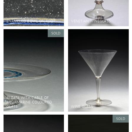
ENAMELED BOWL ON FOOT
VENETIAN WINEGLASS.
ALZATA WITH CABLE OF
AQUAMARINE COLOURED
GLASS
WINE GLASS