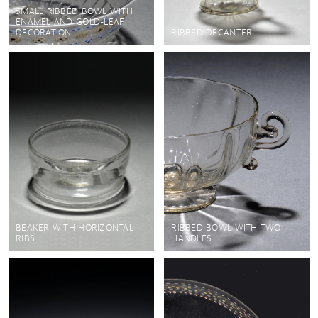
SMALL RIBBED BOWL WITH
ENAMEL AND GOLD-LEAF
DECORATION
RIBBED DECANTER
BEAKER WITH HORIZONTAL
RIBBED BOWL WITH TWO
RIBS
HANDLES