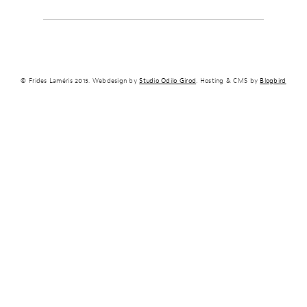
© Frides Laméris 2015. Webdesign by
Studio Odilo Girod
. Hosting & CMS by
Blogbird