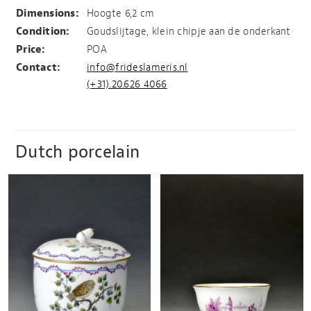
Dimensions:
Hoogte 6,2 cm
Condition:
Goudslijtage, klein chipje aan de onderkant
Price:
POA
Contact:
info@frideslameris.nl
(+31).20.626 4066
Dutch porcelain