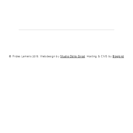
© Frides Laméris 2015. Webdesign by
Studio Odilo Girod
. Hosting & CMS by
Blogbird