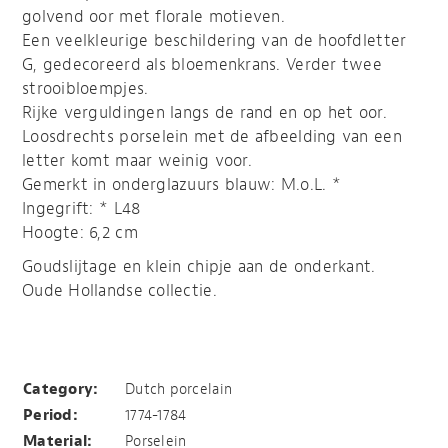
golvend oor met florale motieven.
Een veelkleurige beschildering van de hoofdletter
G, gedecoreerd als bloemenkrans. Verder twee
strooibloempjes.
Rijke verguldingen langs de rand en op het oor.
Loosdrechts porselein met de afbeelding van een
letter komt maar weinig voor.
Gemerkt in onderglazuurs blauw: M.o.L. *
Ingegrift: * L48
Hoogte: 6,2 cm
Goudslijtage en klein chipje aan de onderkant.
Oude Hollandse collectie.
Mol kop met letter
Category:
Dutch porcelain
Period:
1774-1784
Material:
Porselein